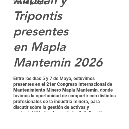
7 de Mayo 2026
Tripontis
presentes
en Mapla
Mantemin 2026
Entre los días 5 y 7 de Mayo, estuvimos
presentes en el
21er Congreso Internacional de
Mantenimiento Minero Mapla Mantemin
, donde
tuvimos la oportunidad de compartir con distintos
profesionales de la industria minera, para
discutir sobre la
gestión de activos y
sustentabilidad en la era de la digitalización
,
donde la tecnología, el factor humano y el
cambio cultural son elementos esenciales para el